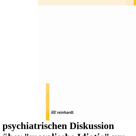
Zum Anfang der Bildergalerie springen
Sabina Sennhauser
"Nicht (willens) wollen":
Spannungsfeld von
neurobiologischer
Determinierung und
Willensfreiheit am Beispiel der
psychiatrischen Diskussion