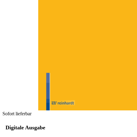
Zum Anfang der Bildergalerie springen
Anja Lange, Norbert Schweers
Delinquente Kinder und
Jugendliche in der stationären
Jugendhilfe - Herausforderung
und Überforderung
... und wir halten dich aus!
Sofort lieferbar
Digitale Ausgabe