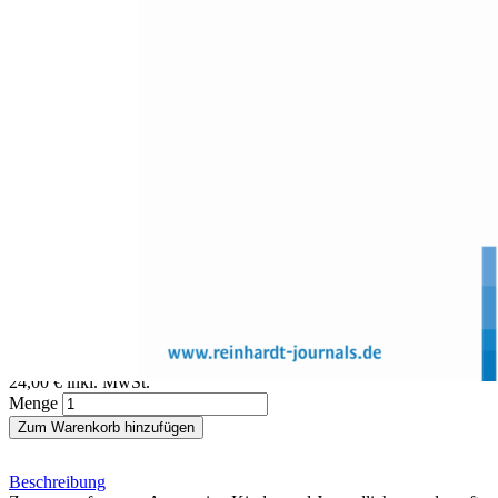
Zum Anfang der Bildergalerie springen
Alexander Wettstein
Negative Peerbeeinflussung
Selektion und Sozialisation unter aggressiven Frühadoleszenten
Sofort lieferbar
Digitale Ausgabe
24,00 €
inkl. MwSt.
Menge
Zum Warenkorb hinzufügen
Beschreibung