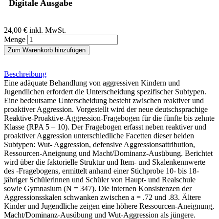
Digitale Ausgabe
24,00 €
inkl. MwSt.
Menge
Zum Warenkorb hinzufügen
Beschreibung
Eine adäquate Behandlung von aggressiven Kindern und
Jugendlichen erfordert die Unterscheidung spezifischer Subtypen.
Eine bedeutsame Unterscheidung besteht zwischen reaktiver und
proaktiver Aggression. Vorgestellt wird der neue deutschsprachige
Reaktive-Proaktive-Aggression-Fragebogen für die fünfte bis zehnte
Klasse (RPA 5 – 10). Der Fragebogen erfasst neben reaktiver und
proaktiver Aggression unterschiedliche Facetten dieser beiden
Subtypen: Wut- Aggression, defensive Aggressionsattribution,
Ressourcen-Aneignung und Macht/Dominanz-Ausübung. Berichtet
wird über die faktorielle Struktur und Item- und Skalenkennwerte
des -Fragebogens, ermittelt anhand einer Stichprobe 10- bis 18-
jähriger Schülerinnen und Schüler von Haupt- und Realschule
sowie Gymnasium (N = 347). Die internen Konsistenzen der
Aggressionsskalen schwanken zwischen a = .72 und .83. Ältere
Kinder und Jugendliche zeigen eine höhere Ressourcen-Aneignung,
Macht/Dominanz-Ausübung und Wut-Aggression als jüngere.