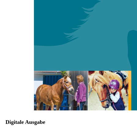
Zum Anfang der Bildergalerie springen
Stephanie Hühner, Henrike Struck
Praxistipp: Gedächtnisspiel
nach dem "Memorysystem" in
der Heilpädagogischen
Förderung mit dem Pferd
Sofort lieferbar
Digitale Ausgabe