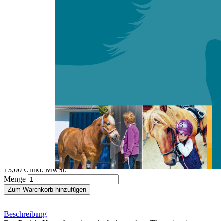
Zum Anfang der Bildergalerie springen
Claudia Baldeo, Renate Waas
Kunst und Pferd
ein transkultureller Ansatz in der Therapie mit Flüchtlingskindern
Sofort lieferbar
Digitale Ausgabe
13,00 €
inkl. MwSt.
Menge
Zum Warenkorb hinzufügen
Beschreibung