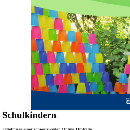
Zum Anfang der Bildergalerie springen
Ilona Widmer, Iris Bräuninger
Fachbeitrag:
Bestandsaufnahme der
Psychomotoriktherapie zur
Förderung sozialer und
emotionaler Kompetenzen von
Schulkindern
Ergebnisse einer schweizweiten Online-Umfrage