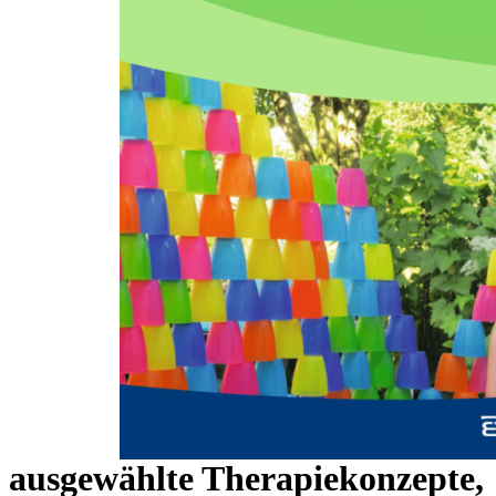
Zum Anfang der Bildergalerie springen
Kimon Blos
Kongressbericht Jahrestagung
2019 der WVPM: »Theorie
trifft Praxis: Klinische
Psychomotorik über die
Lebensspanne – Einblicke in
ausgewählte Therapiekonzepte,