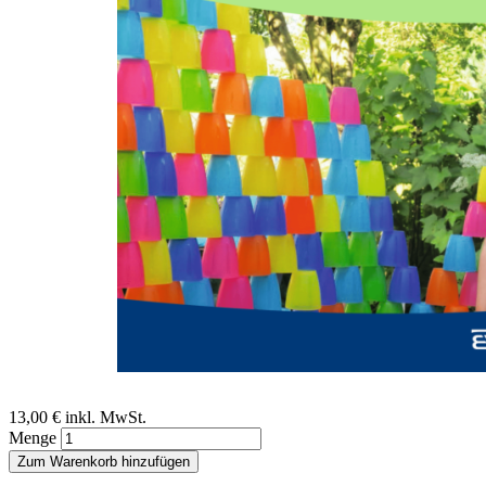
Zum Anfang der Bildergalerie springen
Veronika Pinter-Theiss, Thesi Zak, Ursula Hübel,
Erika Mosor, Tanja Stamm et al.
»Generationen bewegen«
Gesundheitsförderung durch psychomotorische
Entwicklungsbegleitung für Jung und Alt. Ein Projektbericht
Sofort lieferbar
Digitale Ausgabe
13,00 €
inkl. MwSt.
Menge
Zum Warenkorb hinzufügen