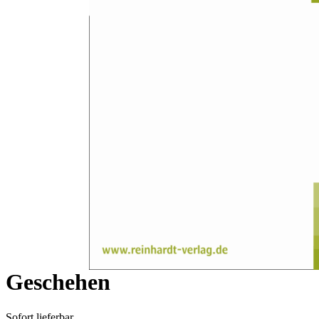
Zum Anfang der Bildergalerie springen
Bernhard Maul
Rezension: Peter Geißler /
André Sassenfeld (Hrsg.):
Jenseits von Sprache und
Denken. Implizite Dimensionen
im psychotherapeutischen
Geschehen
Sofort lieferbar