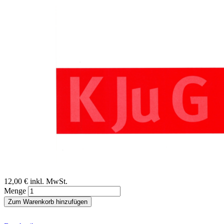
Zum Anfang der Bildergalerie springen
Heinz Kindler, Alexandra Sann
Frühe Hilfen zur Prävention
von Kindeswohlgefährdung
Sofort lieferbar
Digitale Ausgabe
12,00 €
inkl. MwSt.
Menge
Zum Warenkorb hinzufügen