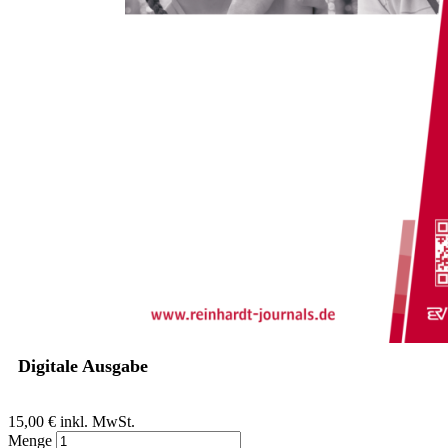
Zum Anfang der Bildergalerie springen
Christoph Schiefele, Mathias Menz, Niels Schwindt,
Stephan Gingelmaier
Aus der Praxis: Spielen als
konkrete Methode
Zwei Praxisbeispiele aus den Bereichen Kommunikation, Sprache
und sozial-emotionale Frühförderung
Sofort lieferbar
Digitale Ausgabe
15,00 €
inkl. MwSt.
Menge