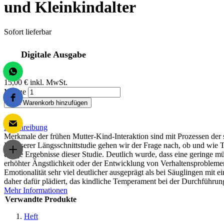
und Kleinkindalter
Sofort lieferbar
Digitale Ausgabe
15,00 €
inkl. MwSt.
Menge
Zum Warenkorb hinzufügen
Beschreibung
Merkmale der frühen Mutter-Kind-Interaktion sind mit Prozessen der
In unserer Längsschnittstudie gehen wir der Frage nach, ob und wi
einige Ergebnisse dieser Studie. Deutlich wurde, dass eine geringe mü
erhöhter Ängstlichkeit oder der Entwicklung von Verhaltensproblemen
Emotionalität sehr viel deutlicher ausgeprägt als bei Säuglingen mit 
daher dafür plädiert, das kindliche Temperament bei der Durchführ
Mehr Informationen
Verwandte Produkte
Heft