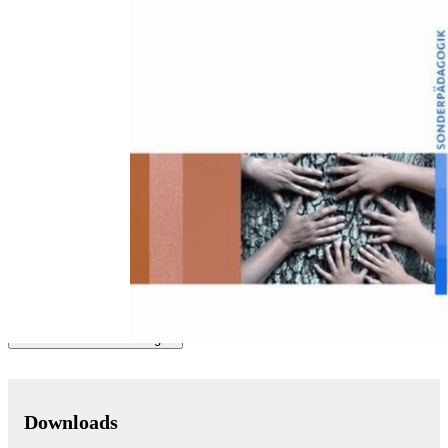
Zum Anfang der Bildergalerie springen
Werner Schlummer, Ute Schütte
Mitwirkung von Menschen mit
geistiger Behinderung
Schule, Arbeit, Wohnen
Sofort lieferbar
21,90 €
inkl. MwSt.
Menge
Zum Warenkorb hinzufügen
Downloads