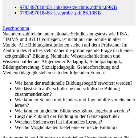
9783497018468_inhaltsverzeichnis
.pdf
94.89KB
9783497018468_leseprobe
.pdf
86.18KB
Beschreibung
Nachdem zahlreiche internationale Schulleistungstests wie PISA,
TIMMS und IGLU vorliegen, ist nicht nur die Schule in aller
Munde. Alle Bildungsinstitutionen stehen auf dem Prüfstand. Im
Zentrum des Buches steht daher die grundlegende Frage nach einer
"zeitgemäßen" Bildung. Namhafte Wissenschaftlerinnen und
Wissenschaftler aus Allgemeiner Pädagogik, Schulpädagogik,
Bildungsforschung, Sozialpädagogik, Genderforschung und
Medienpädagogik stellen sich den folgenden Fragen:
Wie kann der traditionelle Bildungsbegriff erweitert werden?
Wie lässt sich außerschulische und schulische Bildung
zusammendenken?
Wie können Schule und Kinder- und Jugendhilfe voneinander
lernen?
Wie können ungleiche Bildungszugänge abgebaut werden?
Liegt die Zukunft der Bildung in der Ganztagsschule?
Welchen Stellenwert hat informelles Lernen?
Welche Möglichkeiten bietet eine vernetzte Bildung?
Antworten hierauf führen zu prinzipiellen Herausforderungen für