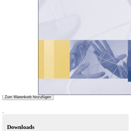
Zum Anfang der Bildergalerie springen
Zeitgemäße Bildung
Herausforderung für Erziehungswissenschaft und Bildungspolitik
Sofort lieferbar
29,90 €
inkl. MwSt.
Auswählen
Ausgabenart
Gedrucktes Buch
29,90 €
Sofort lieferbar
E-Book
(PDF mit Wasserzeichen)
28,99 €
Sofort lieferbar
Menge
Zum Warenkorb hinzufügen
.
Downloads