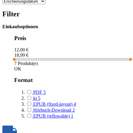
Filter
Einkaufsoptionen
Preis
12,00 €
18,99 €
7 Produkt(e)
OK
Format
PDF
5
kt
5
EPUB (fixed-layout)
4
Hörbuch-Download
2
EPUB (reflowable)
1