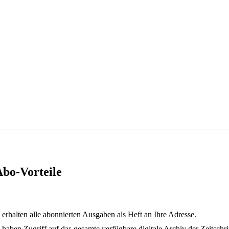
Abo-Vorteile
 erhalten alle abonnierten Ausgaben als Heft an Ihre Adresse.
 haben Zugriff auf das gesamte verfügbare digitale Archiv der Zeitschrif