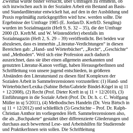
Zweimal wurde bisher versucht, über Umfragen zu ermitteln, ob
sich inzwischen auch in der Sozialen Arbeit ein Bestand an Basis-
und Standardliteratur entwickelt hat, auf den in der Ausbildung und
Praxis regelmäßig zurückgegriffen wird bzw. werden sollte. Die
Ergebnisse der Umfrage 1985 (E. Jordan/D. Kreft/D. Sengling)
wurden im Sozialmagazin (Heft 9, S. 32 – 35), die der Umfrage
2000 (D. Kreft/M. und W. Wüstendörfer) ebenfalls im
Sozialmagazin (Heft 2, S. 29 – 39) veröffentlicht. Bei beiden war
abzulesen, dass es immerhin „Literatur-Verdichtungen“ in diesen
Bereichen gab: „Hand- und Wörterbücher“, „Recht“, „Geschichte“
und „Methoden“. Weil sich eine Profession auch dadurch
auszeichnet, dass sie über einen allgemein anerkannten und
genutzten Literatur-Kanon verfügt, haben HerausgeberInnen und
Schriftleitung von unsere jugend entschieden, in größeren
Abständen den Literaturstand zu diesen fünf Komplexen der
Sozialen Arbeit in Sammelrezensionen vorzustellen: (1) Hand- und
Wörterbücher/Lexika (Sabine Behn/Gabriele Bindel-Kögel in uj 11
+ 12/2008), (2) Recht (Prof. Dieter Kreft in uj 11 + 12/2010), (3)
Einführungen in die Soziale Arbeit (Prof. Dr. Dr. h. c. C. Wolfgang
Müller in uj 5/2011), (4) Methodisches Handeln (Dr. Vera Birtsch in
uj 11 + 12/2012) und schließlich (5) Geschichte – Prof. Dr. Ralph-
Christian Amthor im vorliegenden Heft. Sammelrezensionen also,
die als „Buchpakete“ gestaltet über differenzierte Gliederungen und
durchaus auch bewertend Lese- und Arbeitshilfen für Studierende
und PraktikerInnen sein sollen. Die Schriftleitung