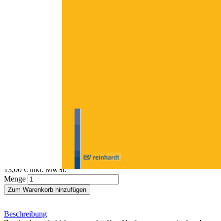
Zum Anfang der Bildergalerie springen
Ralph-Christian Amthor
Geschichte der Sozialen Arbeit
Besprechung neuerer und aktualisierter Einführungsbände
Sofort lieferbar
Digitale Ausgabe
13,00 €
inkl. MwSt.
Menge
Zum Warenkorb hinzufügen
Beschreibung