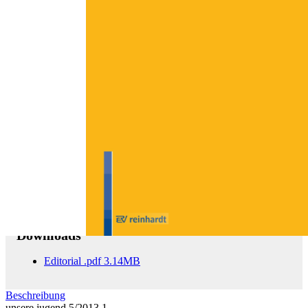
Zum Anfang der Bildergalerie springen
unsere jugend 5/2013
65. Jahrgang, Der Allgemeine Soziale Dienst
Sofort lieferbar
17,00 €
inkl. MwSt.
Menge
Zum Warenkorb hinzufügen
Downloads
Editorial
.pdf
3.14MB
Beschreibung
unsere jugend 5/2013 1.