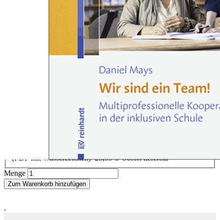
Zum Anfang der Bildergalerie springen
Daniel Mays
Wir sind ein Team!
Multiprofessionelle Kooperation in der inklusiven Schule.
Sofort lieferbar
26,90 €
inkl. MwSt.
Auswählen
Ausgabenart
Gedrucktes Buch
26,90 €
Sofort lieferbar
E-Book
(PDF mit Wasserzeichen)
25,99 €
Sofort lieferbar
Menge
Zum Warenkorb hinzufügen
.