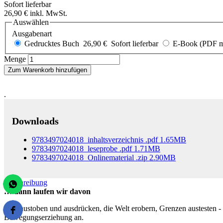
Sofort lieferbar
26,90 €
inkl. MwSt.
Auswählen
Ausgabenart
Gedrucktes Buch
26,90 €
Sofort lieferbar
E-Book (PDF mi
Menge
Zum Warenkorb hinzufügen
.
Downloads
9783497024018_inhaltsverzeichnis
.pdf
1.65MB
9783497024018_leseprobe
.pdf
1.71MB
9783497024018_Onlinematerial
.zip
2.90MB
Beschreibung
… dann laufen wir davon
Sich austoben und ausdrücken, die Welt erobern, Grenzen austesten -
Bewegungserziehung an.