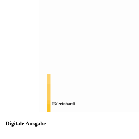
Zum Anfang der Bildergalerie springen
Antje Handelmann, Marc Thielen
Fachbeitrag: Die
unterrichtliche Verschulung
von Arbeitstugenden
Rekonstruktion eines didaktischen Formats zur Förderung
ausbildungsrelevanten Verhaltens in der Berufsvorbereitung
Sofort lieferbar
Digitale Ausgabe