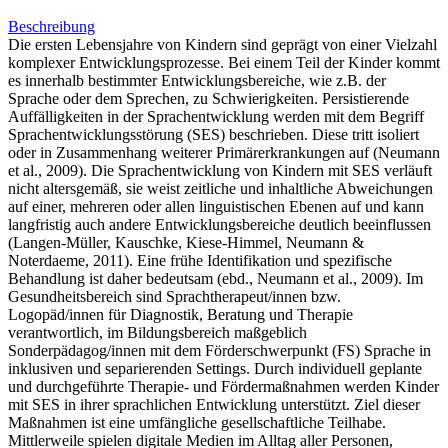
Beschreibung
Die ersten Lebensjahre von Kindern sind geprägt von einer Vielzahl
komplexer Entwicklungsprozesse. Bei einem Teil der Kinder kommt
es innerhalb bestimmter Entwicklungsbereiche, wie z.B. der
Sprache oder dem Sprechen, zu Schwierigkeiten. Persistierende
Auffälligkeiten in der Sprachentwicklung werden mit dem Begriff
Sprachentwicklungsstörung (SES) beschrieben. Diese tritt isoliert
oder in Zusammenhang weiterer Primärerkrankungen auf (Neumann
et al., 2009). Die Sprachentwicklung von Kindern mit SES verläuft
nicht altersgemäß, sie weist zeitliche und inhaltliche Abweichungen
auf einer, mehreren oder allen linguistischen Ebenen auf und kann
langfristig auch andere Entwicklungsbereiche deutlich beeinflussen
(Langen-Müller, Kauschke, Kiese-Himmel, Neumann &
Noterdaeme, 2011). Eine frühe Identifikation und spezifische
Behandlung ist daher bedeutsam (ebd., Neumann et al., 2009). Im
Gesundheitsbereich sind Sprach­therapeut/innen bzw.
Logopäd/innen für Diagnostik, Beratung und Therapie
verantwortlich, im Bildungsbereich maßgeblich
Sonderpädagog/innen mit dem Förderschwerpunkt (FS) Sprache in
inklusiven und separierenden Settings. Durch individuell geplante
und durch­geführte Therapie- und Fördermaßnahmen werden Kinder
mit SES in ihrer sprachlichen Entwicklung unterstützt. Ziel dieser
Maßnahmen ist eine umfängliche gesellschaftliche Teilhabe.
Mittlerweile spielen digitale Medien im Alltag aller Personen,