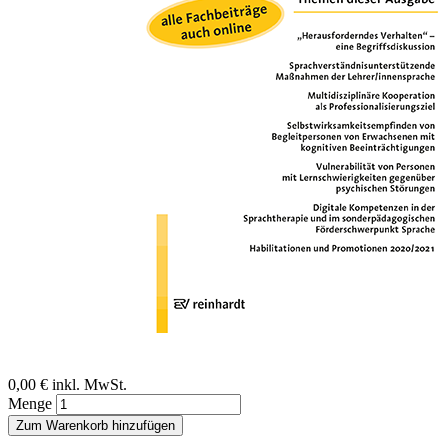
Zum Anfang der Bildergalerie springen
Hannah Wirths, Birte Alber, Anja Starke, Christian
W. Glück
Trend: Digital ist besser!?
Digitale Kompetenzen in der Sprachtherapie und im
sonderpädagogischen Förderschwerpunkt Sprache
Sofort lieferbar
Digitale Ausgabe
0,00 €
inkl. MwSt.
Menge
Zum Warenkorb hinzufügen