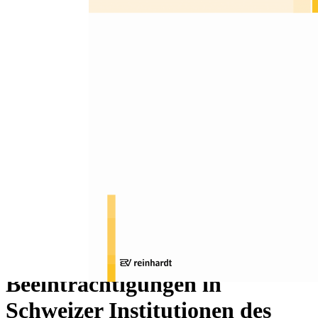
Zum Anfang der Bildergalerie springen
Natalie Lustenberger, Manuela Schicka, Benedikt
Hassler, Stefania Calabrese, Eva Büschi
Aktuelle Forschungsprojekte:
HEVE - Herausfordernde
Verhaltensweisen von
Erwachsenen mit kognitiven
Beeinträchtigungen in
Schweizer Institutionen des