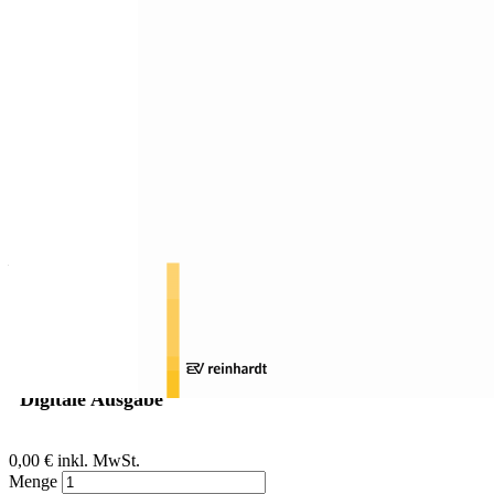
Zum Anfang der Bildergalerie springen
Sabine Tanner Merlo
Rezension: Rohrmann, Sabine
/ Rohrmann Tim (2017):
Begabte Kinder in der KiTa
Sofort lieferbar
Digitale Ausgabe
0,00 €
inkl. MwSt.
Menge