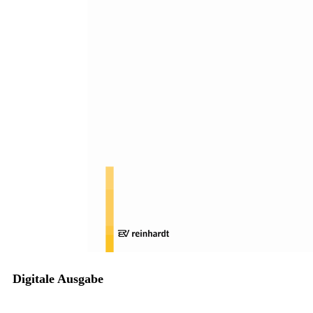
Zum Anfang der Bildergalerie springen
Marianne Irmler, Britta Gebhard
Fachbeitrag:
Selbstkonzeptentwicklung bei
Jungen mit Duchenne
Muskeldystrophie (DMD)
Sofort lieferbar
Digitale Ausgabe