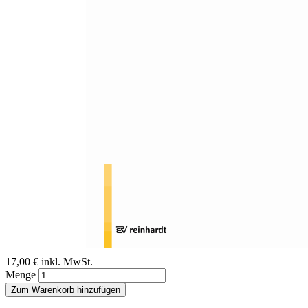
Zum Anfang der Bildergalerie springen
Otto Speck
Das Provokative Essay: Was ist
ein inklusives Schulsystem?
Sofort lieferbar
Digitale Ausgabe
17,00 €
inkl. MwSt.
Menge
Zum Warenkorb hinzufügen