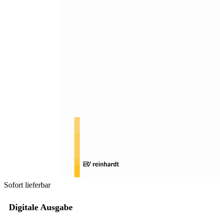
Zum Anfang der Bildergalerie springen
Klaus Ackerl, Barbara Gasteiger-Klicpera, David
Wohlhart
Dialog: Transkription eines
Gesprächs zwischen: Klaus
Acker, Barbara Gasteiger-
Klicpera und David Wohlhart
Sofort lieferbar
Digitale Ausgabe