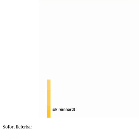
Zum Anfang der Bildergalerie springen
Klaus Sarimski
Entwicklungsrisiken bei
Kleinkindern
drogenabhängiger Eltern -
Herausforderung für
Fachkräfte der Frühförderung
Sofort lieferbar