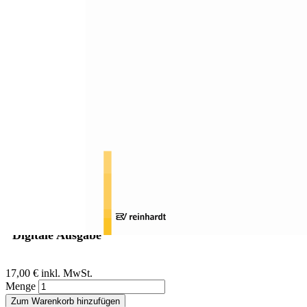
Zum Anfang der Bildergalerie springen
Judith Adler, Corinne Wohlgensinger
Marsmännchen sind auf der
Erde einsam
Strategien von Menschen mit einer Hörsehbehinderung zur
Alltagsbewältigung
Sofort lieferbar
Digitale Ausgabe
17,00 €
inkl. MwSt.
Menge
Zum Warenkorb hinzufügen