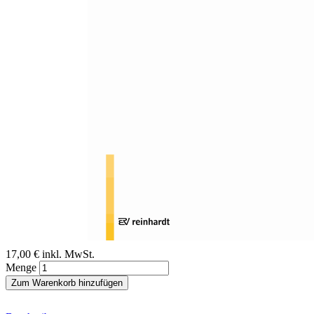
Zum Anfang der Bildergalerie springen
Rainer Benkmann, Solveig Chilla
Inklusion im Kontext
gesellschaftlicher Exklusion?
Sofort lieferbar
Digitale Ausgabe
17,00 €
inkl. MwSt.
Menge
Zum Warenkorb hinzufügen