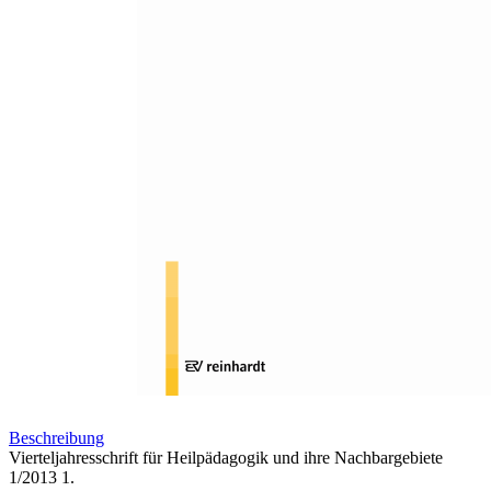
Zum Anfang der Bildergalerie springen
Vierteljahresschrift für
Heilpädagogik und ihre
Nachbargebiete 1/2013
82. Jahrgang
Sofort lieferbar
33,00 €
inkl. MwSt.
Menge
Zum Warenkorb hinzufügen
Beschreibung
Vierteljahresschrift für Heilpädagogik und ihre Nachbargebiete
1/2013 1.