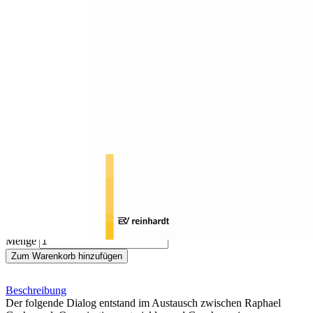
Zum Anfang der Bildergalerie springen
Reto Luder, Raphael Gschwend
ICT und Förderplanung
Sofort lieferbar
Digitale Ausgabe
17,00 €
inkl. MwSt.
Menge
Zum Warenkorb hinzufügen
Beschreibung
Der folgende Dialog entstand im Austausch zwischen Raphael