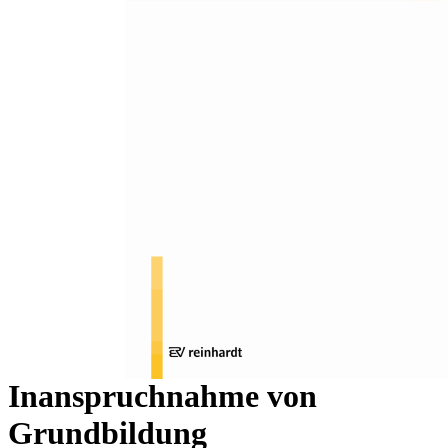
Zum Anfang der Bildergalerie springen
Anne-Kristin Bindl, Marc Thielen
Biografisches
(Wieder-)Entdecken formellen
Lernens -
Entscheidungsprozesse
Erwachsener zur
Inanspruchnahme von
Grundbildung