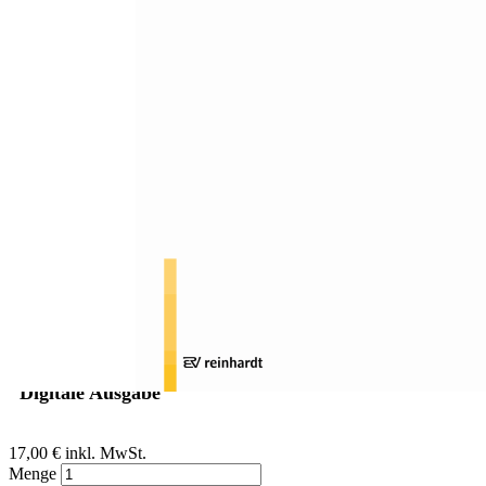
Zum Anfang der Bildergalerie springen
Hans-Joachim Friedemann, Joachim Schroeder
Dialog: Inklusive
Bildungslandschaften - Pläne
und Zweifel
Sofort lieferbar
Digitale Ausgabe
17,00 €
inkl. MwSt.
Menge