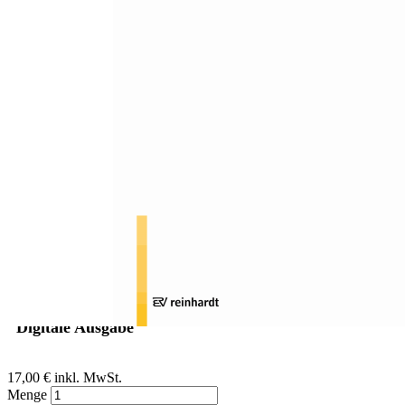
Zum Anfang der Bildergalerie springen
Sebastian Barsch
Linguistic Turn, Postmoderne
und
Schwerstbehindertenpädagogik
Sofort lieferbar
Digitale Ausgabe
17,00 €
inkl. MwSt.
Menge