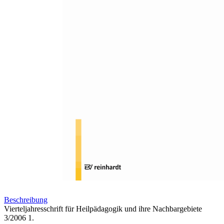
Zum Anfang der Bildergalerie springen
Vierteljahresschrift für
Heilpädagogik und ihre
Nachbargebiete 3/2006
75. Jahrgang
Sofort lieferbar
33,00 €
inkl. MwSt.
Menge
Zum Warenkorb hinzufügen
Beschreibung
Vierteljahresschrift für Heilpädagogik und ihre Nachbargebiete
3/2006 1.