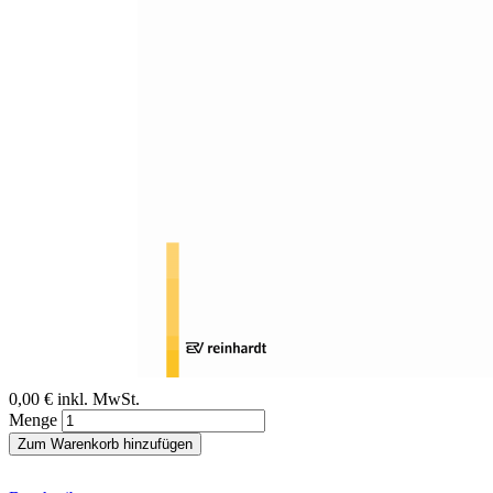
Zum Anfang der Bildergalerie springen
Otto Speck
Werden Biotechniken
Heilpädagogik ersetzen?
Sofort lieferbar
Digitale Ausgabe
0,00 €
inkl. MwSt.
Menge
Zum Warenkorb hinzufügen