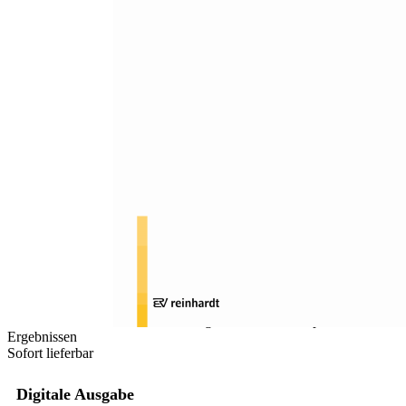
Zum Anfang der Bildergalerie springen
Christoph Leyendecker
Zur Frage der
Verhaltensauffälligkeiten bei
Kindern und Jugendlichen mit
Körperbehinderungen
Eine kritische Bilanz von Erklärungsansätzen und empirischen
Ergebnissen
Sofort lieferbar
Digitale Ausgabe