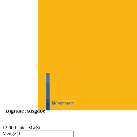
Zum Anfang der Bildergalerie springen
Martin Stahlmann
Von halbherziger Inklusion zu
"stiller Exklusion" oder das
stille Leiden der Exklusion
Sofort lieferbar
Digitale Ausgabe
12,00 €
inkl. MwSt.
Menge