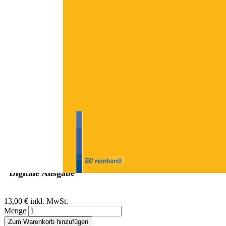
Zum Anfang der Bildergalerie springen
Bernd Sommer
Zwischenruf: Der Pädagoge als
Lernhelfer
Grundsätze als Orientierungshilfen für (sozial-)pädagogisches
Handeln
Sofort lieferbar
Digitale Ausgabe
13,00 €
inkl. MwSt.
Menge
Zum Warenkorb hinzufügen