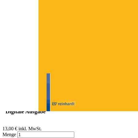
Zum Anfang der Bildergalerie springen
Renate Breithecker
Gastfamilien: Eine Chance für
unbegleitete minderjährige
Flüchtlinge
Sofort lieferbar
Digitale Ausgabe
13,00 €
inkl. MwSt.
Menge