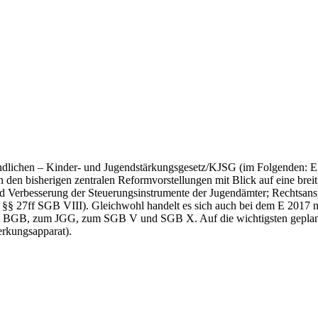
dlichen – Kinder- und Jugendstärkungsgesetz/KJSG (im Folgenden: E 
den bisherigen zentralen Reformvorstellungen mit Blick auf eine brei
nd Verbesserung der Steuerungsinstrumente der Jugendämter; Rechtsan
r §§ 27ff SGB VIII). Gleichwohl handelt es sich auch bei dem E 2017 
BGB, zum JGG, zum SGB V und SGB X. Auf die wichtigsten geplanten
rkungsapparat).