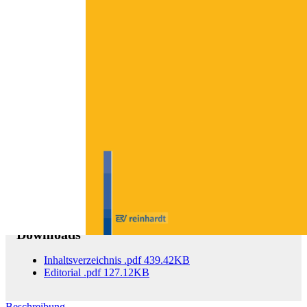
Zum Anfang der Bildergalerie springen
unsere jugend 6/2017
69. Jahrgang, Was wirkt in der frühen Bildung?
Sofort lieferbar
17,00 €
inkl. MwSt.
Menge
Zum Warenkorb hinzufügen
Downloads
Inhaltsverzeichnis
.pdf
439.42KB
Editorial
.pdf
127.12KB
Beschreibung