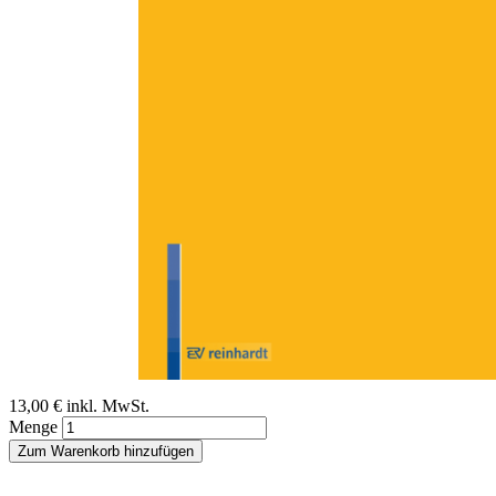
Zum Anfang der Bildergalerie springen
Nataša Kranz-Kuljic, Vera Lanzen, Cornelia
Schweppe, Nele Sieker
Jugend, Geld und Schulden
Der kostenpflichtige Jugendalltag
Sofort lieferbar
Digitale Ausgabe
13,00 €
inkl. MwSt.
Menge
Zum Warenkorb hinzufügen