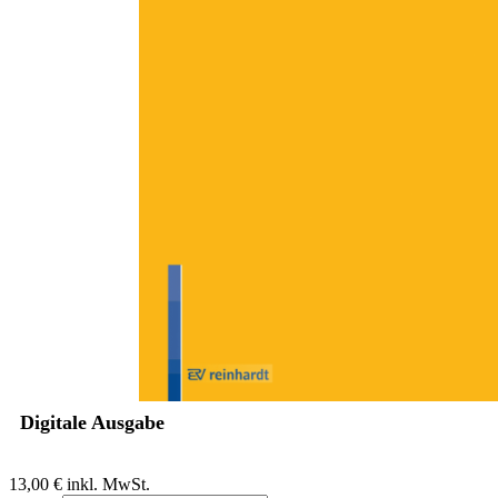
Zum Anfang der Bildergalerie springen
Irmhild Poulsen
Schwierige Problemfälle lassen
mich auch nach 10 Jahren
nicht kalt.
Was macht Stress in der Jugendhilfe?
Sofort lieferbar
Digitale Ausgabe
13,00 €
inkl. MwSt.