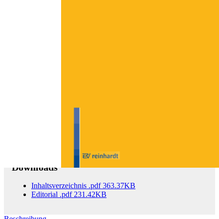
Zum Anfang der Bildergalerie springen
unsere jugend 4/2016
68. Jahrgang, Schulabsentismus
Sofort lieferbar
17,00 €
inkl. MwSt.
Menge
Zum Warenkorb hinzufügen
Downloads
Inhaltsverzeichnis
.pdf
363.37KB
Editorial
.pdf
231.42KB
Beschreibung