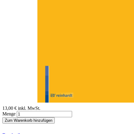
Zum Anfang der Bildergalerie springen
Andrea Schmidt
Schlag mich, beiß mich
Risiken und Nebenwirkungen der Rezeption von Fifty Shades of
Grey und Twilight
Sofort lieferbar
Digitale Ausgabe
13,00 €
inkl. MwSt.
Menge
Zum Warenkorb hinzufügen