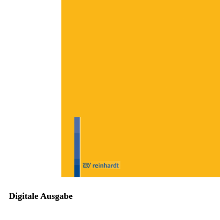
Zum Anfang der Bildergalerie springen
Wilhelm Topel
Rezension: Annemarie
Fritz/Walter Hussy/David
Tobinski, 2014: Pädagogische
Psychologie
Sofort lieferbar
Digitale Ausgabe