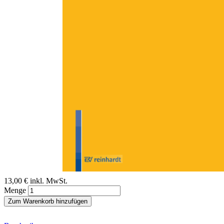
Zum Anfang der Bildergalerie springen
Andrea Schmidt
Drama Baby "
Über den Zusammenhang von Castingshows, Sexismus und der
Farbe Pink
Sofort lieferbar
Digitale Ausgabe
13,00 €
inkl. MwSt.
Menge
Zum Warenkorb hinzufügen